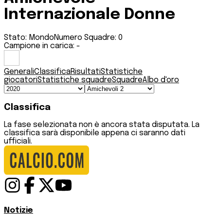
Internazionale Donne
Stato:
Mondo
Numero Squadre:
0
Campione in carica:
-
Generali
Classifica
Risultati
Statistiche
giocatori
Statistiche squadre
Squadre
Albo d'oro
Classifica
La fase selezionata non è ancora stata disputata. La
classifica sarà disponibile appena ci saranno dati
ufficiali.
Notizie